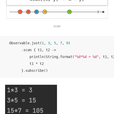
scan
  Observable.just(
1
, 
3
, 
5
, 
7
, 
9
)

        .scan { t1, t2 ->

            println(String.format(
"%d*%d = %d"
, t1, t
            t1 * t2

        }.subscribe()