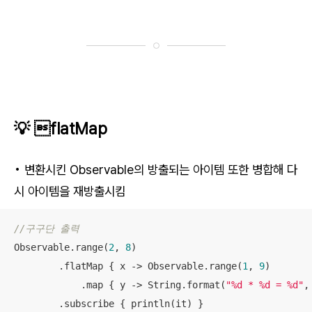
💡 flatMap
• 변환시킨 Observable의 방출되는 아이템 또한 병합해 다
시 아이템을 재방출시킴
//구구단 출력
Observable.range(
2
, 
8
)

        .flatMap { x -> Observable.range(
1
, 
9
)

            .map { y -> String.format(
"%d * %d = %d"
,
        .subscribe { println(it) }