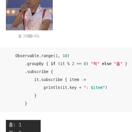
말 그대롭니다..
    Observable.range(
1
, 
10
)

        .groupBy { 
if
 (it % 
2
 == 
0
) 
"짝"
else
"홀"
 }

        .subscribe {

            it.subscribe { item ->

                println(it.key + 
": 
$item
"
)

            }

        }