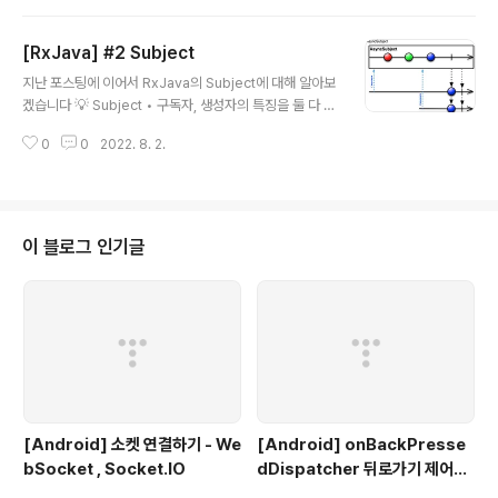
형 프로그래밍과 반응형 프로 kong-droid.com 위 글에
서 Operator는 공식문서 참조로 끝났지만, Operator를
[RxJava] #2 Subject
실습해야 RxJava를 편하게 쓸 수 있을 거 같아 포스팅을
글 내용
쓰고자 합니다 🧐 생성 연산자 Observable 생성 시 자주
지난 포스팅에 이어서 RxJava의 Subject에 대해 알아보
쓰이는 연산자들에 대해 알아보겠습니다 Just • 인자 그대
겠습니다 💡 Subject • 구독자, 생성자의 특징을 둘 다 가
로 발행(어떤 변화 없이 그대로 발행), 인자 여러 개 선언 시
짐 (여러개의 Observable을 구독할 수 있고, 데이터를
타입은 같아야 함 (최대 10개) • onNext, onComplete,
0
0
2022. 8. 2.
방출할 수 있다) • Cold Observable을 Hot Observa
onErr..
ble로 변경 🔥 Hot Observable 데이터 구독 여부와 관
계 없이 데이터를 배출 ❄️ Cold Observable 데이터를
구독을 시작해야 데이터가 배출 Subject의 종류 📍 Asy
ncSubject • 해당 Observable이 완료된 후 마지막 데
이 블로그 인기글
이터만 발행합니다 • 에러가 발생한다면 어떠한 데이터도
발행하지 않고, 에러만 발행합니다 val subject: AsyncS
ubject = AsyncSubject.create() subjec..
[Android] 소켓 연결하기 - We
[Android] onBackPresse
bSocket , Socket.IO
dDispatcher 뒤로가기 제어하
기 (ft. DialogFragment)