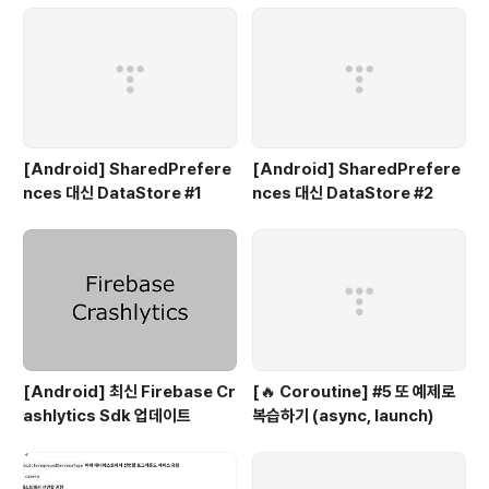
[Android] SharedPrefere
[Android] SharedPrefere
nces 대신 DataStore #1
nces 대신 DataStore #2
[Android] 최신 Firebase Cr
[🔥 Coroutine] #5 또 예제로
ashlytics Sdk 업데이트
복습하기 (async, launch)