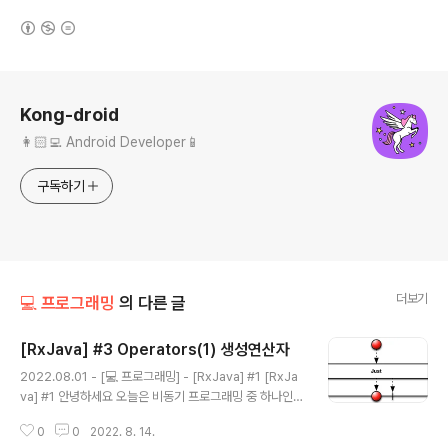
(새창열림)
로그 정보
Kong-droid
👩🏻‍💻 Android Developer📱
구독하기
더보기
💻 프로그래밍
의 다른 글
[RxJava] #3 Operators(1) 생성연산자
글 내용
2022.08.01 - [💻 프로그래밍] - [RxJava] #1 [RxJa
va] #1 안녕하세요 오늘은 비동기 프로그래밍 중 하나인 R
xJava에 대해 알아보겠습니다 API와 통신할 때만 사용했
0
0
2022. 8. 14.
기에, 더 많은 기능을 알고자 정리해보겠습니당 우선, 명령