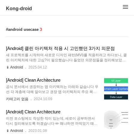
Kong-droid
android usecase
3
[Android] 클린 아키텍처 적용 시 고민했던 3가지 의문점
새 프로젝트를 시작하며 새로운 디자인 패턴(MVI)를 적용하려고 하다보니, 클
린 아키텍처에 대한 고심?이 필요했습니다 들었던 의문점들을 정리해보았어
요 🥹 🔒 Q1. Repository는 화면을 따라가야 할까? 데이터 주체를 따라가야 할
📱 Android
2025.04.12
까? 🔑 A. Repository는 무조건 “데이터 주체” 기준으로 네이밍해야 함!❌
MainRepository, BookScreenRepository ✅ BookRepository,
[Android] Clean Architecture
UserRepository: Repository는 데이터 주체를 중심으로 만들어야 여러 화면
에서 재사용 가능하고, 구조가 깔끔하게 유지 🔒 Q2. Repository는 domain 계
공식 문서에서 권장하는 앱 아키텍처는 아래와 같습니다 우
층인데, 구현체는 왜 data에 있을까? 🔑 A. Repository의 정의는 도메인에 있
선 각 계층에 대해 알아보고 권장 앱 아키텍처의 주요 목표
고, 실제..
에 대해 알아보겠습니다 1. Presentation Layer / UI Layer
카테고리 없음
2024.10.09
(사용자 인터페이스 관련 책임) - Fragment, Activity-
ViewModel : UI 관련 데이터를 관리, UI와 비즈니스 로직
[Android] Clean Architecture
(도메인 레이어) 간의 연결 역할 2. Domain Layer (비즈니
스 로직 관련 책임) - UseCase: 도메인 레이어의 핵심 구
이전 포스팅에도 작성한 적이 있는데, 새로이 공부하면서
성 요소로 비즈니스 로직을 수행하는 단위로,데이터 레이어
다시 정리해보도록 하겠습니다 ✏️ 왜냐하면 까먹었기 때문
에서 데이터를 가져와 비즈니스 로직을 처리한 후, 결과를
이죠 아마 내용이 비슷할거에요.. 그래도 한번 더 써보는걸
📱 Android
2023.01.08
UI 레이어에 전달합니다.확장성과 재사용성을 고려해서 주
로도 공부가 되니깐,,. 2022.05.29 - [📱 Android] - [Android]