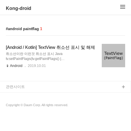
Kong-droid
android paintflag
1
[Android / Kotlin] TextView 취소선 표시 및 해제
취소선이란 이런것 취소선 표시 Java
tv.setPaintFlags(tv.getPaintFlags() |
Paint.STRIKE_THRU_TEXT_FLAG); Kotlin tv.paintFlags
📱 Android
2019.10.01
= tv.paintFlags or Paint.STRIKE_THRU_TEXT_FLAG 취
소선 해제 취소선 해제를 제대로 안 해주면 TextView의 폰
트가 약간 깨져서 보이는 경우가 있었다 서치하다 찾아낸
방법 Kotlin 연산자에 대해서도 공부를 좀 해야겠다 Java
관련사이트
tv.setPaintFlags(tv.getPaintFlags() & (~
Paint.STRIKE_THRU_TEXT_FLAG)); Kotlin tv.paintFlags
= tv.paintFlags and Paint.STRIKE_THRU_TEXT_F..
Copyright © Daum Corp. All rights reserved.