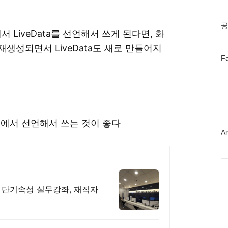
기
글
공
y에서 LiveData를 선언해서 쓰게 된다면, 화
nt가 재생성되면서 LiveData도 새로 만들어지
페
F
이
스
북
트
위
터
플
del에서 선언해서 쓰는 것이 좋다
러
Ar
그
인
Ca
 단기속성 실무강좌, 재직자