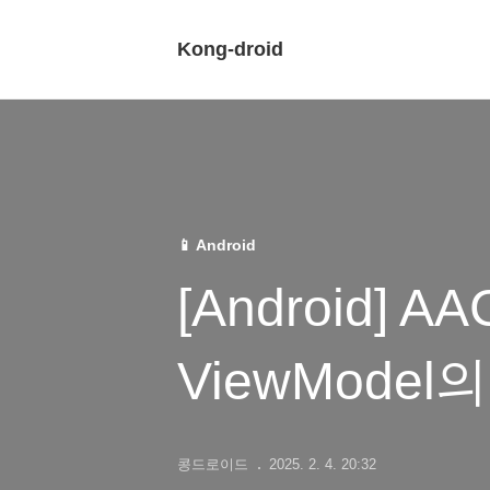
Kong-droid
📱 Android
[Android] AA
ViewModel의 
콩드로이드
2025. 2. 4. 20:32