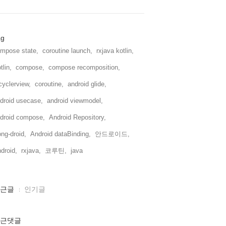
ag
mpose state,
coroutine launch,
rxjava kotlin,
tlin,
compose,
compose recomposition,
cyclerview,
coroutine,
android glide,
droid usecase,
android viewmodel,
droid compose,
Android Repository,
ng-droid,
Android dataBinding,
안드로이드,
droid,
rxjava,
코루틴,
java,
근글
인기글
근댓글