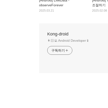
[Android] LiveData -
[Android]
observeForever
조절하기
2025.03.21
2025.02.08
Kong-droid
👩🏻‍💻 Android Developer📱
구독하기