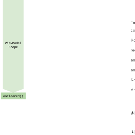
T
co
Ko
re
an
an
Ko
An
최
최
근
글
과
최
인