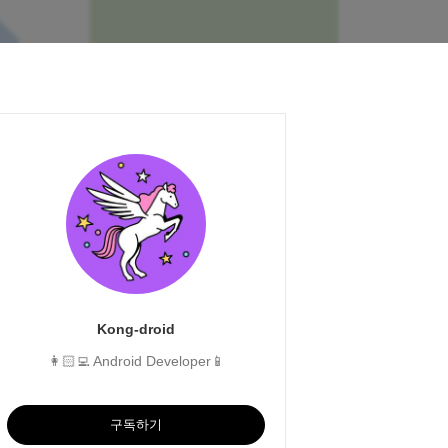
Kong-droid
👩🏻‍💻 Android Developer📱
구독하기