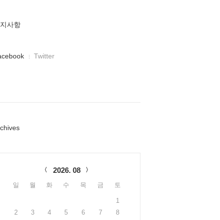
지사항
acebook
Twitter
chives
lendar
2026. 08
일
월
화
수
목
금
토
1
2
3
4
5
6
7
8