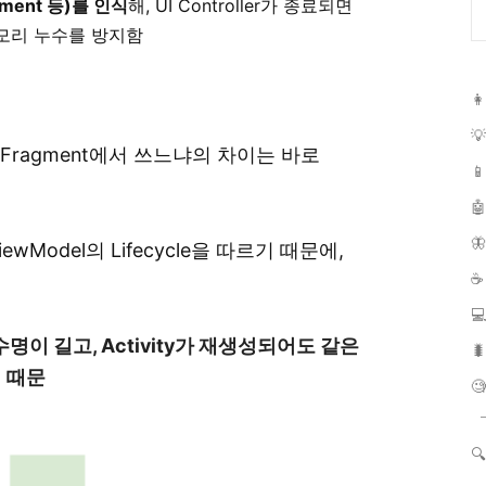
ragment 등)를 인식
해, UI Controller가 종료되면
메모리 누수를 방지함
👩
💡
ty, Fragment에서 쓰느냐의 차이는 바로
📱

🦋
ewModel의 Lifecycle을 따르기 때문에,
☕

다 수명이 길고, Activity가 재생성되어도 같은

기 때문

