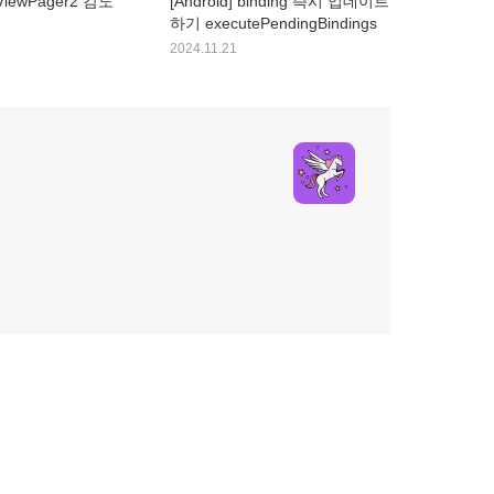
 ViewPager2 감도
[Android] binding 즉시 업데이트
하기 executePendingBindings
2024.11.21