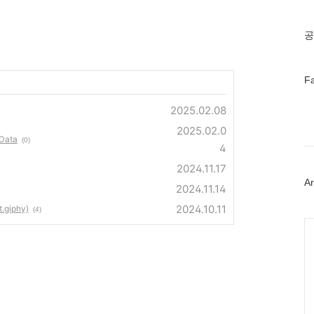
기
글
공
페
F
이
스
2025.02.08
북
트
2025.02.0
Data
위
(0)
4
터
플
2024.11.17
러
Ar
2024.11.14
그
인
2024.10.11
.giphy)
(4)
Ca