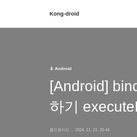
Kong-droid
📱 Android
[Android] 
하기 executeP
콩드로이드
2024. 11. 21. 20:44