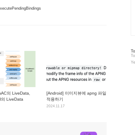
ecutePendingBindings
방
To
To
문
자
Ye
수
 AAC의 LiveData,
[Android] 이미지뷰에 apng 파일
l의 LiveData
적용하기
2024.11.17