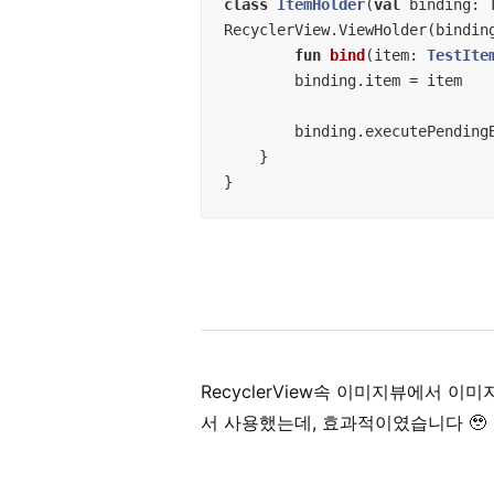
class
ItemHolder
(
val
 binding: T
RecyclerView.ViewHolder(binding
fun
bind
(item: 
TestIte
    	binding.item = item

        binding.executePendingBindings()

    }

}
RecyclerView속 이미지뷰에서 
서 사용했는데, 효과적이였습니다 