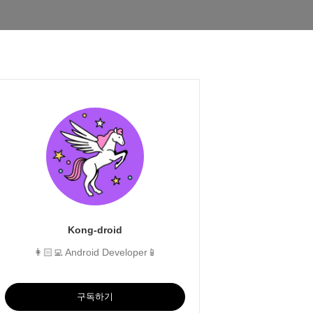
Kong-droid
👩🏻‍💻 Android Developer📱
구독하기