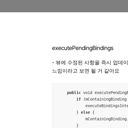
executePendingBindings
- 뷰에 수정된 사항을 즉시 업데
느낌이라고 보면 될 거 같아요
public
 void executePendingB
if
 (mContainingBinding
            executeBindingsInternal();

        } 
else
 {

            mContainingBinding.executePendingBindings();

        }
